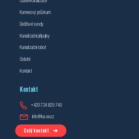
Čištění kanalizace
Kamerový průzkum
Dešťové svody
Kanalizační přípojky
Kanalizační robot
Ostatní
Kontakt
Kontakt
+420 724 829 740
info@ka-se.cz
Celý kontakt