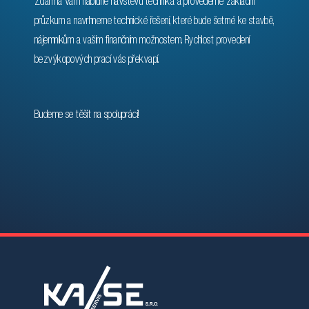
Zdarma Vám nabídne návštěvu technika a provedeme základní
průzkum a navrhneme technické řešení, které bude šetrné ke stavbě,
nájemníkům a vašim finančním možnostem. Rychlost provedení
bezvýkopových prací vás překvapí.
Budeme se těšit na spolupráci!