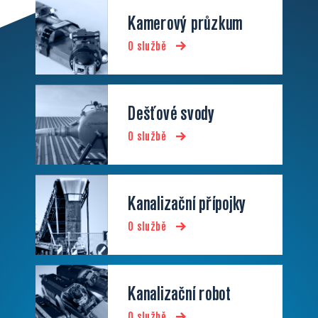
Kamerový průzkum
O službě
Dešťové svody
O službě
Kanalizační přípojky
O službě
Kanalizační robot
O službě