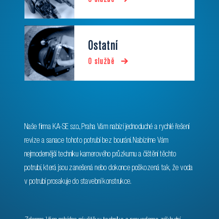
Ostatní
O službě
Naše firma KA-SE s.r.o., Praha Vám nabízí jednoduché a rychlé řešení
revize a sanace tohoto potrubí bez bourání. Nabízíme Vám
nejmodernější techniku kamerového průzkumu a čištění těchto
potrubí, která jsou zanešená nebo dokonce poškozená tak, že voda
v potrubí prosakuje do stavební konstrukce.