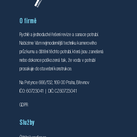
O firmě
Rychlé a jednoduché řešení revize a sanace potrubí.
Nabízíme Vám nejmodernější techniku kamerového
průzkumu a čištění těchto potrubí, která jsou zanešená
nebo dokonce poškozená tak, že voda v potrubí
prosakuje do stavební konstrukce.
Na Petynce 666/132, 169 00 Praha, Břevnov
IČO: 60723041 | DIČ: CZ60723041
GDPR
Služby